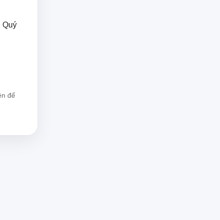
. Quý
.
ên để